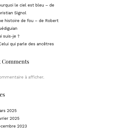
urquoi le ciel est bleu – de
ristian Signol
e histoire de fou – de Robert
édiguian
i suis-je ?
Celui qui parle des ancêtres
t Comments
ommentaire à afficher.
es
ars 2025
vrier 2025
écembre 2023