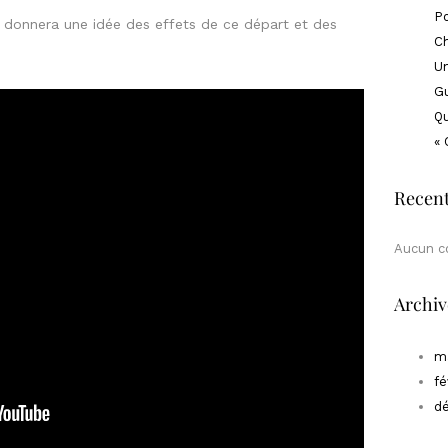
Po
 donnera une idée des effets de ce départ et des
Ch
Un
Gu
Qu
« 
Recen
Aucun c
Archiv
m
fé
d