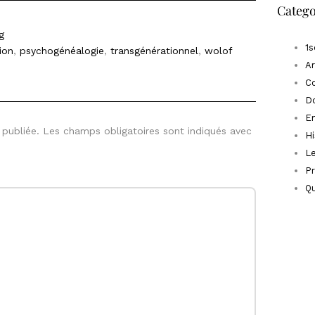
Catego
g
1
ion
,
psychogénéalogie
,
transgénérationnel
,
wolof
Ar
C
D
E
 publiée.
Les champs obligatoires sont indiqués avec
Hi
Le
P
Qu