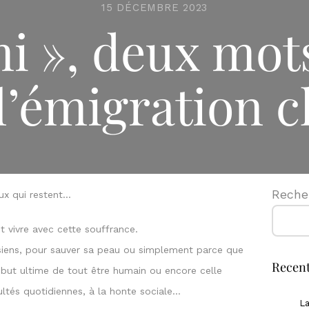
15 DÉCEMBRE 2023
i », deux mots
l’émigration c
Reche
eux qui restent…
 vivre avec cette souffrance.
 siens, pour sauver sa peau ou simplement parce que
Recent
le but ultime de tout être humain ou encore celle
cultés quotidiennes, à la honte sociale…
La