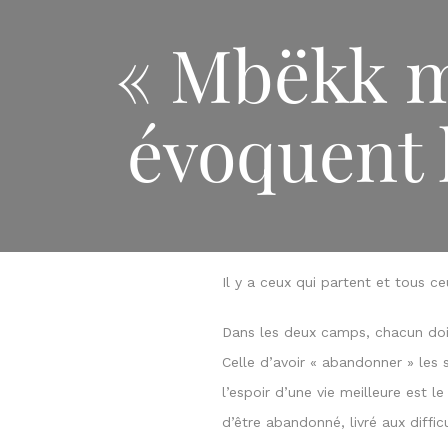
« Mbëkk m
évoquent 
Il y a ceux qui partent et tous c
Dans les deux camps, chacun doit
Celle d’avoir « abandonner » les
l’espoir d’une vie meilleure est 
d’être abandonné, livré aux diffi