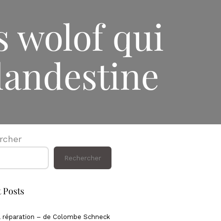
 wolof qui
landestine
rcher
Rechercher
 Posts
 réparation – de Colombe Schneck